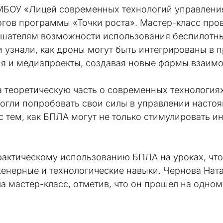
ОУ «Лицей современных технологий управления
огов программы «Точки роста». Мастер-класс про
ушателям возможности использования беспилотны
и узнали, как дроны могут быть интегрированы в 
гия и медиапроекты, создавая новые формы взаим
оретическую часть о современных технологиях и
смогли попробовать свои силы в управлении насто
 тем, как БПЛА могут не только стимулировать ин
тическому использованию БПЛА на уроках, что 
женерные и технологические навыки. Чернова Ната
ила мастер-класс, отметив, что он прошел на одн