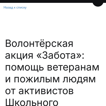
Пере
Назад к списку
Волонтёрская
акция «Забота»:
помощь ветеранам
и пожилым людям
от активистов
Школьного