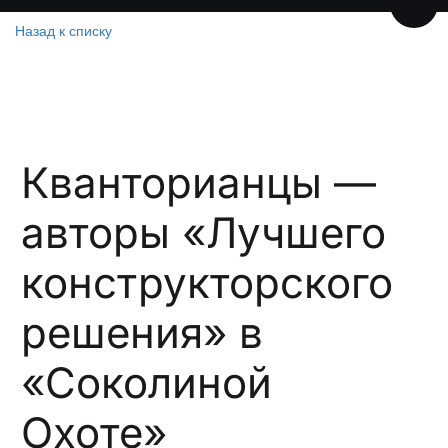
Пере
Назад к списку
Кванторианцы —
авторы «Лучшего
конструкторского
решения» в
«Соколиной
Охоте»